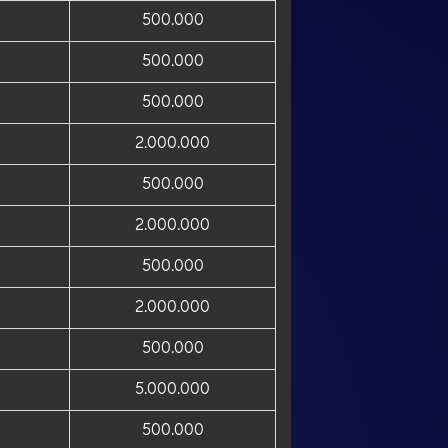
500.000
500.000
500.000
2.000.000
500.000
2.000.000
500.000
2.000.000
500.000
5.000.000
500.000