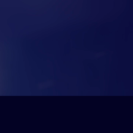
ing
RTP Slot TOKOHOKI78