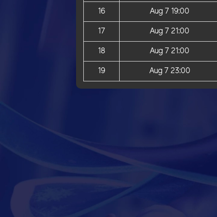
16
Aug 7 19:00
17
Aug 7 21:00
18
Aug 7 21:00
19
Aug 7 23:00