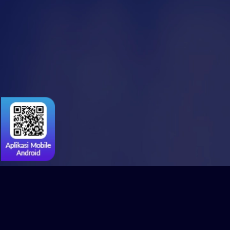
Jadwal Bank
Kalkula