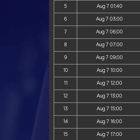
5
Aug 7 01:40
6
Aug 7 03:00
7
Aug 7 06:00
8
Aug 7 07:00
9
Aug 7 09:00
10
Aug 7 10:00
11
Aug 7 12:00
12
Aug 7 13:00
13
Aug 7 15:00
14
Aug 7 16:00
15
Aug 7 17:00